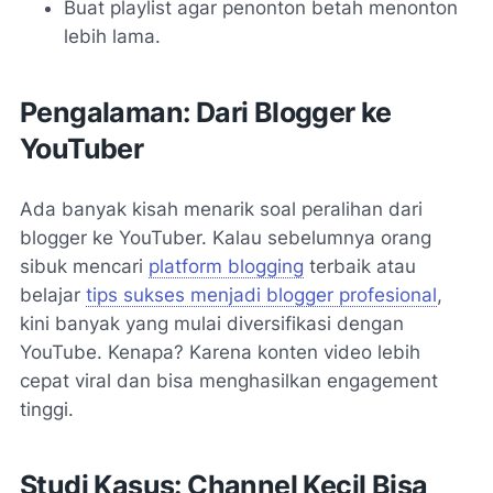
Buat playlist agar penonton betah menonton
lebih lama.
Pengalaman: Dari Blogger ke
YouTuber
Ada banyak kisah menarik soal peralihan dari
blogger ke YouTuber. Kalau sebelumnya orang
sibuk mencari
platform blogging
terbaik atau
belajar
tips sukses menjadi blogger profesional
,
kini banyak yang mulai diversifikasi dengan
YouTube. Kenapa? Karena konten video lebih
cepat viral dan bisa menghasilkan engagement
tinggi.
Studi Kasus: Channel Kecil Bisa