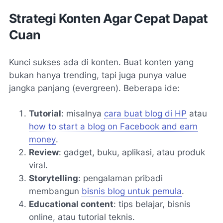
Strategi Konten Agar Cepat Dapat
Cuan
Kunci sukses ada di konten. Buat konten yang
bukan hanya trending, tapi juga punya
value
jangka panjang (evergreen). Beberapa ide:
Tutorial
: misalnya
cara buat blog di HP
atau
how to start a blog on Facebook and earn
money
.
Review
: gadget, buku, aplikasi, atau produk
viral.
Storytelling
: pengalaman pribadi
membangun
bisnis blog untuk pemula
.
Educational content
: tips belajar, bisnis
online, atau tutorial teknis.