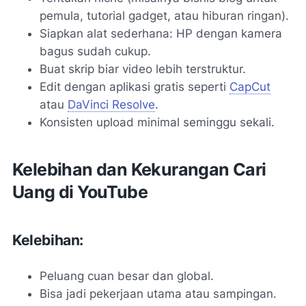
pemula, tutorial gadget, atau hiburan ringan).
Siapkan alat sederhana: HP dengan kamera
bagus sudah cukup.
Buat skrip biar video lebih terstruktur.
Edit dengan aplikasi gratis seperti
CapCut
atau
DaVinci Resolve
.
Konsisten upload minimal seminggu sekali.
Kelebihan dan Kekurangan Cari
Uang di YouTube
Kelebihan:
Peluang cuan besar dan global.
Bisa jadi pekerjaan utama atau sampingan.