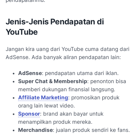
Jenis-Jenis Pendapatan di
YouTube
Jangan kira uang dari YouTube cuma datang dari
AdSense. Ada banyak aliran pendapatan lain:
AdSense
: pendapatan utama dari iklan.
Super Chat & Membership
: penonton bisa
memberi dukungan finansial langsung.
Affiliate Marketing
: promosikan produk
orang lain lewat video.
Sponsor
: brand akan bayar untuk
menampilkan produk mereka.
Merchandise
: jualan produk sendiri ke fans.