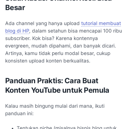
Besar
Ada channel yang hanya upload
tutorial membuat
blog di HP
, dalam setahun bisa mencapai 100 ribu
subscriber. Kok bisa? Karena kontennya
evergreen, mudah dipahami, dan banyak dicari.
Artinya, kamu tidak perlu modal besar, cukup
konsisten upload konten berkualitas.
Panduan Praktis: Cara Buat
Konten YouTube untuk Pemula
Kalau masih bingung mulai dari mana, ikuti
panduan ini:
Tentukan niche (misalnya bisnis blog untuk