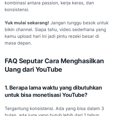
kombinasi antara passion, kerja keras, dan
konsistensi.
Yuk mulai sekarang!
Jangan tunggu besok untuk
bikin channel. Siapa tahu, video sederhana yang
kamu upload hari ini jadi pintu rezeki besar di
masa depan.
FAQ Seputar Cara Menghasilkan
Uang dari YouTube
1. Berapa lama waktu yang dibutuhkan
untuk bisa monetisasi YouTube?
Tergantung konsistensi. Ada yang bisa dalam 3
bulan, ada juga yang butuh lebih dari 1 tahun.