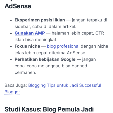
AdSense
Eksperimen posisi iklan
— jangan terpaku di
sidebar, coba di dalam artikel.
Gunakan AMP
— halaman lebih cepat, CTR
iklan bisa meningkat.
Fokus niche
—
blog profesional
dengan niche
jelas lebih cepat diterima AdSense.
Perhatikan kebijakan Google
— jangan
coba-coba melanggar, bisa banned
permanen.
Baca Juga:
Blogging Tips untuk Jadi Successful
Blogger
Studi Kasus: Blog Pemula Jadi