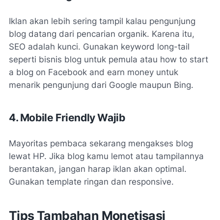
Iklan akan lebih sering tampil kalau pengunjung
blog datang dari pencarian organik. Karena itu,
SEO adalah kunci. Gunakan keyword long-tail
seperti
bisnis blog untuk pemula
atau
how to start
a blog on Facebook and earn money
untuk
menarik pengunjung dari Google maupun Bing.
4. Mobile Friendly Wajib
Mayoritas pembaca sekarang mengakses blog
lewat HP. Jika blog kamu lemot atau tampilannya
berantakan, jangan harap iklan akan optimal.
Gunakan template ringan dan responsive.
Tips Tambahan Monetisasi