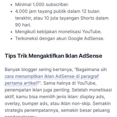
Minimal 1.000 subscriber.
4.000 jam tayang publik dalam 12 bulan
terakhir, atau 10 juta tayangan Shorts dalam
90 hari.
Mengikuti kebijakan monetisasi YouTube.
Terkoneksi dengan akun Google AdSense.
Tips Trik Mengaktifkan Iklan AdSense
Banyak blogger sering bertanya,
“Bagaimana sih
cara menampilkan iklan AdSense di paragraf
pertama artikel
?”
. Sama halnya di YouTube,
penempatan iklan juga penting. Setelah monetisasi
aktif, kamu bisa memilih jenis iklan: display ads,
overlay, bumper ads, atau iklan non-skip. Semakin
strategis penempatannya, semakin besar peluang
pendapatanmu.