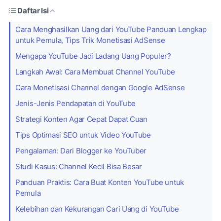
Daftar Isi
Cara Menghasilkan Uang dari YouTube Panduan Lengkap
untuk Pemula, Tips Trik Monetisasi AdSense
Mengapa YouTube Jadi Ladang Uang Populer?
Langkah Awal: Cara Membuat Channel YouTube
Cara Monetisasi Channel dengan Google AdSense
Jenis-Jenis Pendapatan di YouTube
Strategi Konten Agar Cepat Dapat Cuan
Tips Optimasi SEO untuk Video YouTube
Pengalaman: Dari Blogger ke YouTuber
Studi Kasus: Channel Kecil Bisa Besar
Panduan Praktis: Cara Buat Konten YouTube untuk
Pemula
Kelebihan dan Kekurangan Cari Uang di YouTube